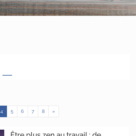
4
5
6
7
8
»
Être plus zen au travail : de