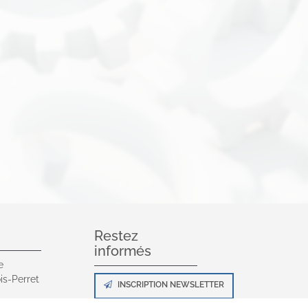
Restez
informés
e
is-Perret
INSCRIPTION NEWSLETTER
0 00