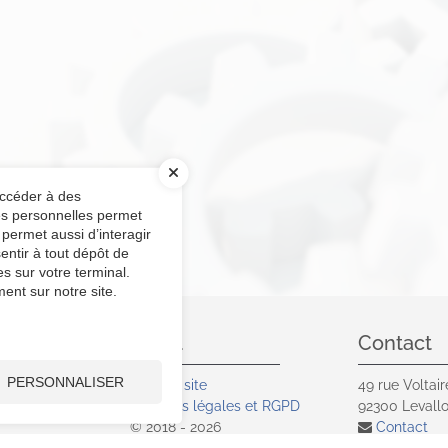
accéder à des
ées personnelles permet
 permet aussi d’interagir
entir à tout dépôt de
s sur votre terminal.
ent sur notre site.
Légal
Contact
PERSONNALISER
pertise
Plan du site
49 rue Voltair
Mentions légales et RGPD
92300
Levallo
© 2018 - 2026
Contact
vité
Site réalisé par Les Echos
01 41 05 9