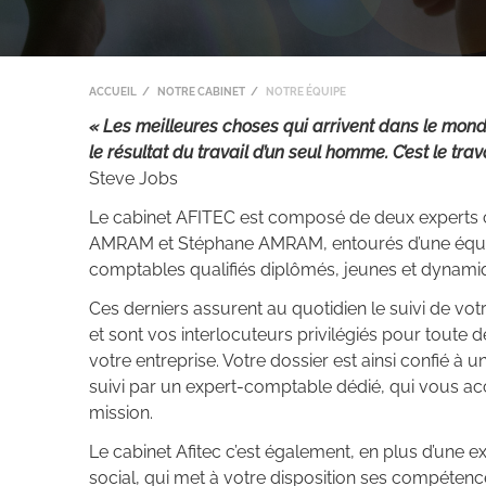
ACCUEIL
NOTRE CABINET
NOTRE ÉQUIPE
« Les meilleures choses qui arrivent dans le mond
le résultat du travail d’un seul homme. C’est le tra
Steve Jobs
Le cabinet AFITEC est composé de deux experts 
AMRAM et Stéphane AMRAM, entourés d’une équi
comptables qualifiés diplômés, jeunes et dynami
Ces derniers assurent au quotidien le suivi de vot
et sont vos interlocuteurs privilégiés pour toute d
votre entreprise. Votre dossier est ainsi confié à
suivi par un expert-comptable dédié, qui vous a
mission.
Le cabinet Afitec c’est également, en plus d’une 
social, qui met à votre disposition ses compétenc