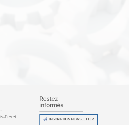
Restez
informés
e
is-Perret
INSCRIPTION NEWSLETTER
0 00