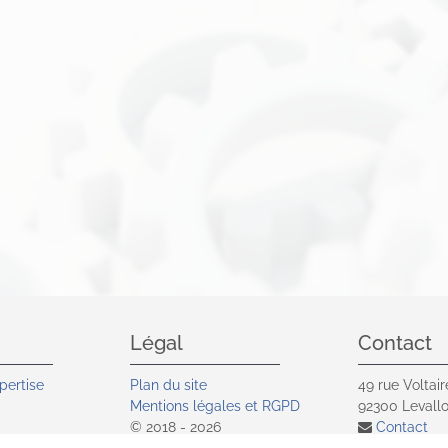
Légal
Contact
pertise
Plan du site
49 rue Voltair
Mentions légales et RGPD
92300
Levallo
© 2018 - 2026
Contact
vité
Site réalisé par Les Echos
01 41 05 9