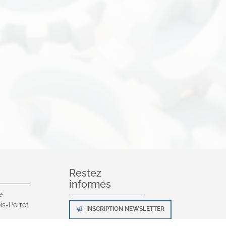
Restez
informés
e
is-Perret
INSCRIPTION NEWSLETTER
0 00