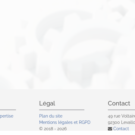
Légal
Contact
pertise
Plan du site
49 rue Voltair
Mentions légales et RGPD
92300
Levallo
© 2018 - 2026
Contact
vité
Site réalisé par Les Echos
01 41 05 9