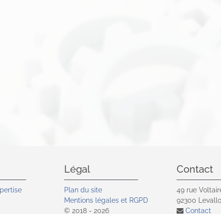
Légal
Contact
pertise
Plan du site
49 rue Voltair
Mentions légales et RGPD
92300
Levallo
© 2018 - 2026
Contact
vité
Site réalisé par Les Echos
01 41 05 9