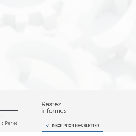
Restez
informés
e
is-Perret
INSCRIPTION NEWSLETTER
0 00