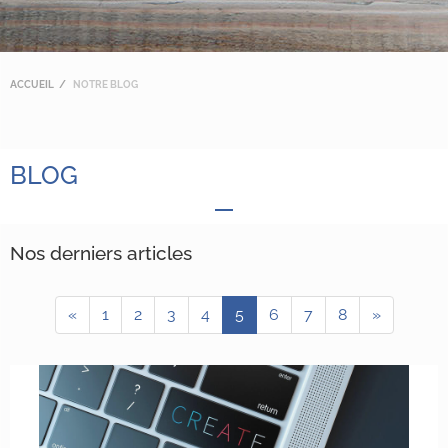
ACCUEIL
NOTRE BLOG
BLOG
Nos derniers articles
«
1
2
3
4
5
6
7
8
»